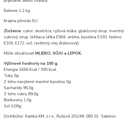
prijímanie alebo svadba.
Balenie 1,2 kg.
Krajina pôvodu EU.
Zloženie
:
cukor, dextróza, ryžová múka, glukózový sirup, invertný
cukrový sirup, leštiaca látka E904, aróma, kyselina E330, farbivo
E100, E172, soľ, rastlinný olej (kokosový).
Môže obsahovať
MLIEKO, SÓJU a LEPOK.
Výživové hodnoty na 100 g:
Energia 1656 Kcal / 395 kcal
Tuky 0g
Z toho nasýtené mastné kyseliny 0g
Sacharidy 96,0g
Z toho cukry 89,0g
Bielkoviny 1,0g
Soľ 0,09g.
Distribútor: Kamka KM, s.r.o., Ružová 201/48, 083 01 Sabinov