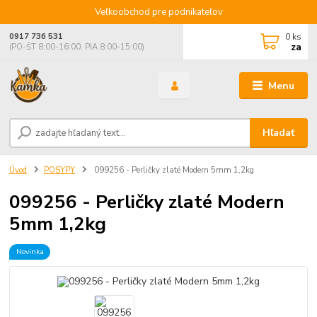
Veľkoobchod pre podnikateľov
0
ks
0917 736 531
za
(PO-ŠT 8:00-16:00, PIA 8:00-15:00)
Menu
Hľadať
Úvod
POSYPY
099256 - Perličky zlaté Modern 5mm 1,2kg
099256 - Perličky zlaté Modern
5mm 1,2kg
Novinka