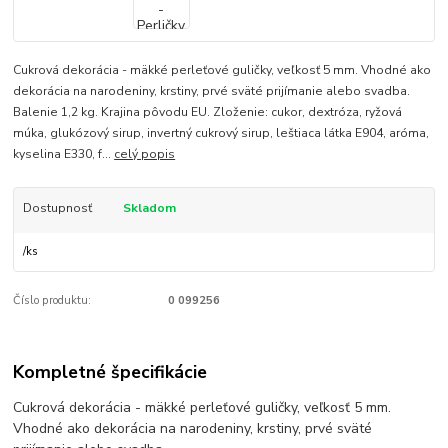
Cukrová dekorácia - mäkké perleťové guličky, veľkosť 5 mm. Vhodné ako
dekorácia na narodeniny, krstiny, prvé sväté prijímanie alebo svadba.
Balenie 1,2 kg. Krajina pôvodu EU. Zloženie: cukor, dextróza, ryžová
múka, glukózový sirup, invertný cukrový sirup, leštiaca látka E904, aróma,
kyselina E330, f...
celý popis
Dostupnosť
Skladom
/
ks
Číslo produktu:
0 099256
Kompletné špecifikácie
Cukrová dekorácia - mäkké perleťové guličky, veľkosť 5 mm.
Vhodné ako dekorácia na narodeniny, krstiny, prvé sväté