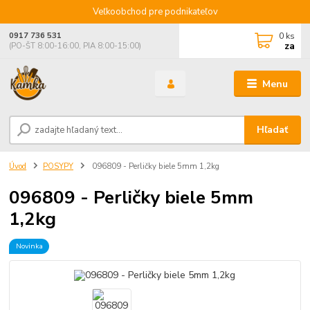
Veľkoobchod pre podnikateľov
0
ks
0917 736 531
za
(PO-ŠT 8:00-16:00, PIA 8:00-15:00)
Menu
Hľadať
Úvod
POSYPY
096809 - Perličky biele 5mm 1,2kg
096809 - Perličky biele 5mm
1,2kg
Novinka