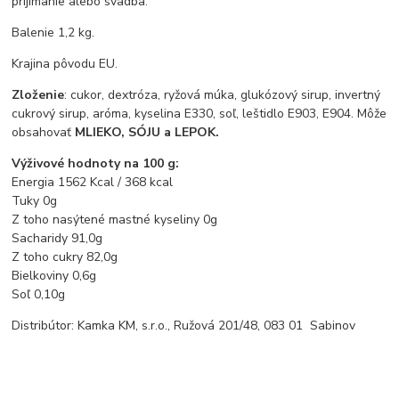
prijímanie alebo svadba.
Balenie 1,2 kg.
Krajina pôvodu EU.
Zloženie
:
cukor, dextróza, ryžová múka, glukózový sirup, invertný
cukrový sirup, aróma, kyselina E330, soľ, leštidlo E903, E904. Môže
obsahovať
MLIEKO, SÓJU a LEPOK.
Výživové hodnoty na 100 g:
Energia 1562 Kcal / 368 kcal
Tuky 0g
Z toho nasýtené mastné kyseliny 0g
Sacharidy 91,0g
Z toho cukry 82,0g
Bielkoviny 0,6g
Soľ 0,10g
Distribútor: Kamka KM, s.r.o., Ružová 201/48, 083 01 Sabinov