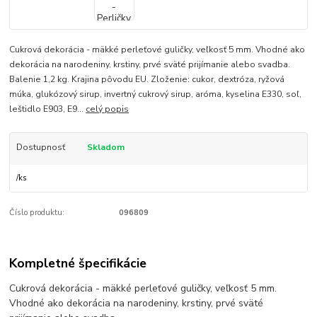
Cukrová dekorácia - mäkké perleťové guličky, veľkosť 5 mm. Vhodné ako
dekorácia na narodeniny, krstiny, prvé sväté prijímanie alebo svadba.
Balenie 1,2 kg. Krajina pôvodu EU. Zloženie: cukor, dextróza, ryžová
múka, glukózový sirup, invertný cukrový sirup, aróma, kyselina E330, soľ,
leštidlo E903, E9...
celý popis
Dostupnosť
Skladom
/
ks
Číslo produktu:
096809
Kompletné špecifikácie
Cukrová dekorácia - mäkké perleťové guličky, veľkosť 5 mm.
Vhodné ako dekorácia na narodeniny, krstiny, prvé sväté